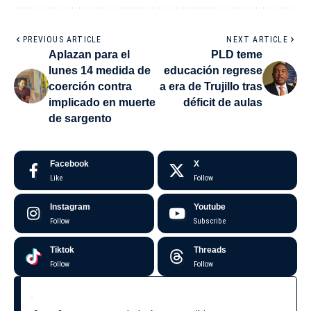
PREVIOUS ARTICLE
NEXT ARTICLE
Aplazan para el
PLD teme
lunes 14 medida de
educación regrese
coerción contra
a era de Trujillo tras
implicado en muerte
déficit de aulas
de sargento
Facebook
X
Like
Follow
Instagram
Youtube
Follow
Subscribe
Tiktok
Threads
Follow
Follow