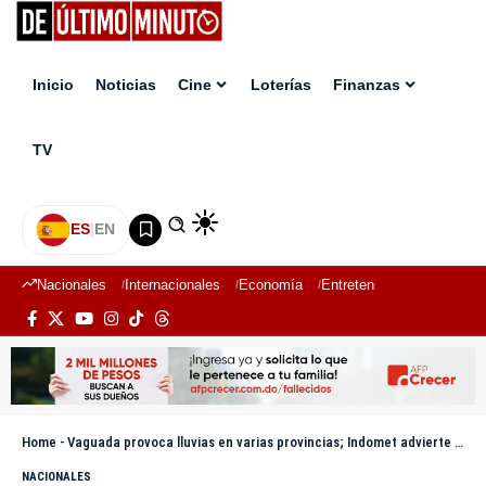
Inicio
Noticias
Cine
Loterías
Finanzas
TV
ES
|
EN
Nacionales
Internacionales
Economía
Entretenimiento
Deport
Home
-
Vaguada provoca lluvias en varias provincias; Indomet advierte sobre calor y polvo del Sahara
NACIONALES