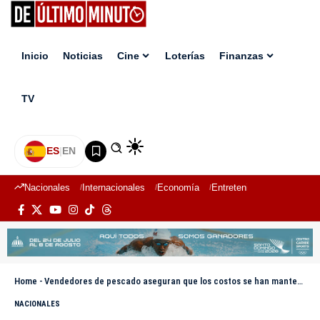
Inicio
Noticias
Cine
Loterías
Finanzas
TV
ES
|
EN
Nacionales
Internacionales
Economía
Entretenimiento
Deport
Home
-
Vendedores de pescado aseguran que los costos se han mantenido; precios rondan desde RD$200 la libra
NACIONALES