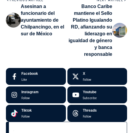
PREVIOUS ARTICLE
NEXT ARTICLE
Asesinan a
Banco Caribe
funcionario del
mantiene el Sello
ayuntamiento de
Platino Igualando
Chilpancingo, en el
RD, afianzando su
sur de México
liderazgo en
igualdad de género
y banca
responsable
Facebook
X
Like
Follow
Instagram
Youtube
Follow
Subscribe
Tiktok
Threads
Follow
Follow