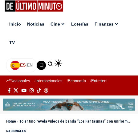
Inicio
Noticias
Cine
Loterías
Finanzas
TV
ES
|
EN
Nacionales
Internacionales
Economía
Entretenimiento
Deport
Home
-
Tolentino revela videos de banda “Los Fantasmas” con uniformes del DICRIM antes del tiroteo en Los Girasoles
NACIONALES