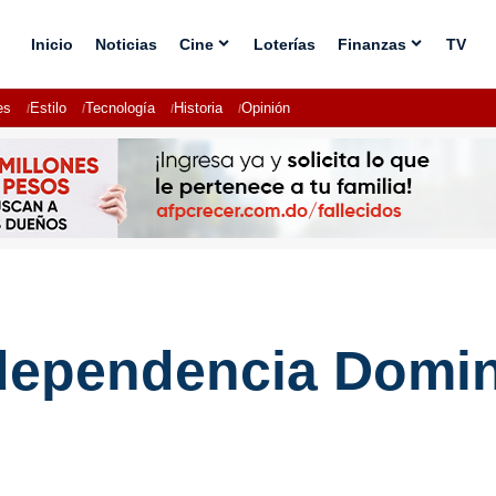
Inicio
Noticias
Cine
Loterías
Finanzas
TV
es
Estilo
Tecnología
Historia
Opinión
ndependencia Domi