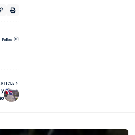
Follow:
ARTICLE
 y
ño