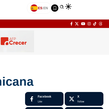
ES
|
EN
nicana
Facebook
X
Like
Follow