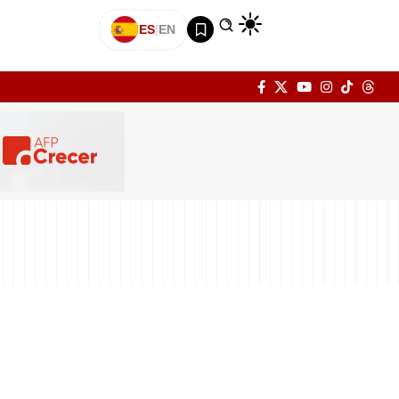
ES
|
EN