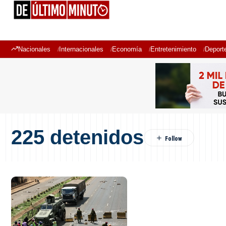
Nacionales
Internacionales
Economía
Entretenimiento
Deport
225 detenidos