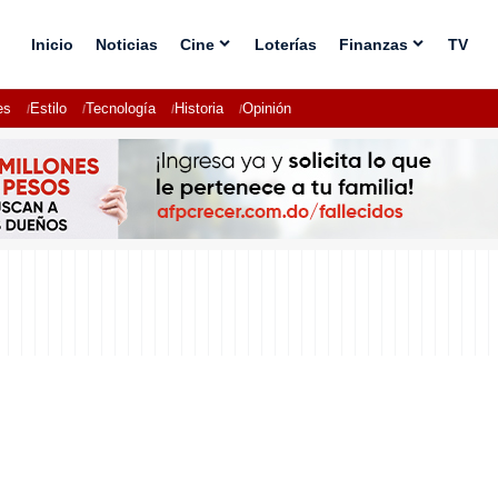
Inicio
Noticias
Cine
Loterías
Finanzas
TV
es
Estilo
Tecnología
Historia
Opinión