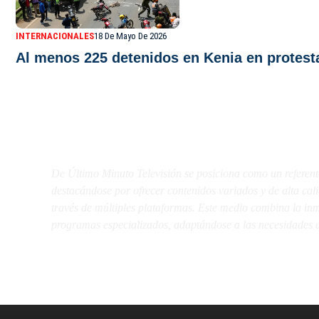
INTERNACIONALES
18 De Mayo De 2026
Al menos 225 detenidos en Kenia en protesta
De Último Minuto TV
De Último Minuto Televisión se posiciona como un referent
destacándose por ofrecer contenidos variados y de alta ca
través de múltiples plataformas. Este medio combina la inme
programas especializados, adaptándose a las necesidades d