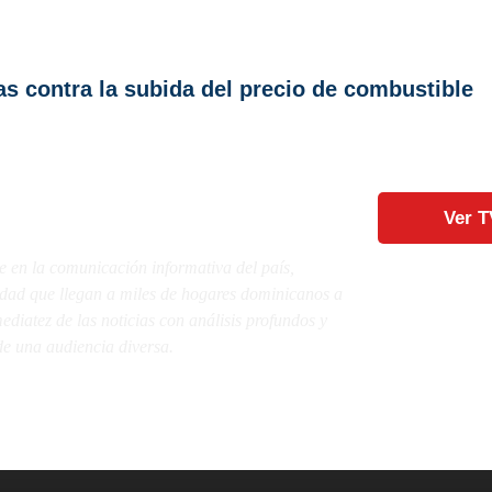
s contra la subida del precio de combustible
Ver T
e en la comunicación informativa del país,
lidad que llegan a miles de hogares dominicanos a
diatez de las noticias con análisis profundos y
e una audiencia diversa.