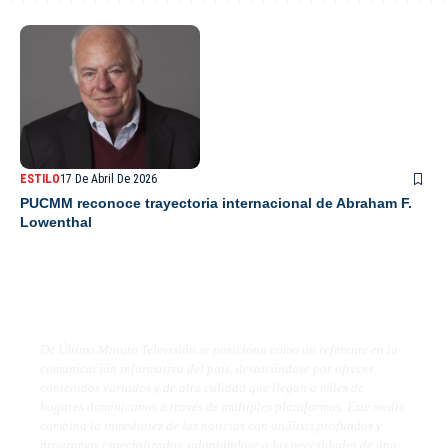
ESTILO
17 De Abril De 2026
PUCMM reconoce trayectoria internacional de Abraham F.
Lowenthal
De Último Minuto TV
De Último Minuto Televisión se posiciona como un referente en la
comunicación informativa del país, destacándose por ofrecer
contenidos variados y de alta calidad que llegan a miles de
hogares dominicanos a través de múltiples plataformas. Este medio
combina la inmediatez de las noticias con análisis profundos y
programas especializados, adaptándose a las necesidades de una