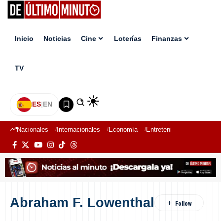
Inicio
Noticias
Cine
Loterías
Finanzas
TV
ES
|
EN
Nacionales
Internacionales
Economía
Entretenimiento
Deport
Abraham F. Lowenthal