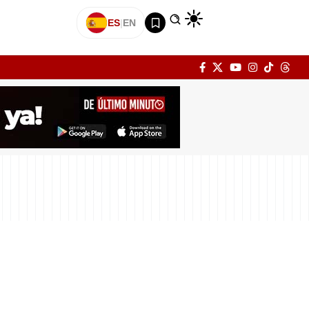
ES
|
EN