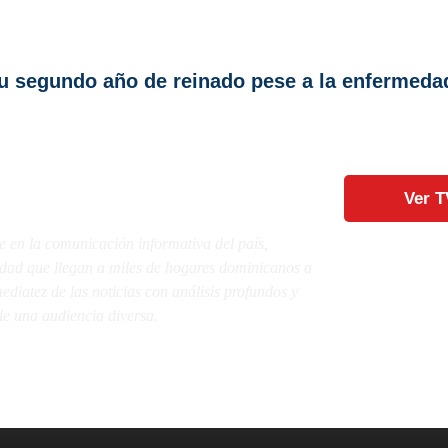
 su segundo año de reinado pese a la enfermeda
Ver T
e en la comunicación informativa del país,
lidad que llegan a miles de hogares dominicanos a
diatez de las noticias con análisis profundos y
e una audiencia diversa.