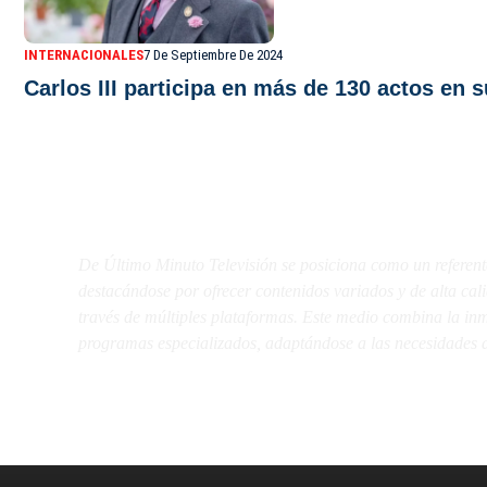
INTERNACIONALES
7 De Septiembre De 2024
Carlos III participa en más de 130 actos en
De Último Minuto TV
De Último Minuto Televisión se posiciona como un referent
destacándose por ofrecer contenidos variados y de alta ca
través de múltiples plataformas. Este medio combina la inme
programas especializados, adaptándose a las necesidades d