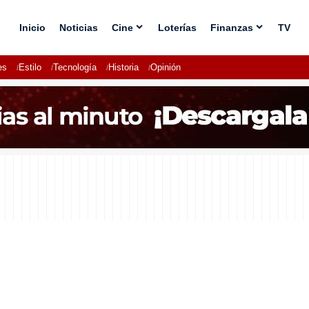
Inicio
Noticias
Cine
Loterías
Finanzas
TV
es
Estilo
Tecnología
Historia
Opinión