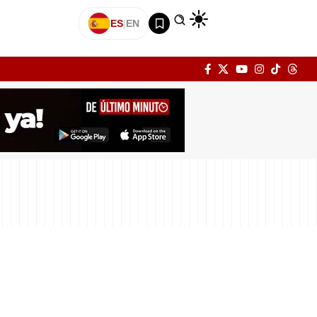
ES
|
EN