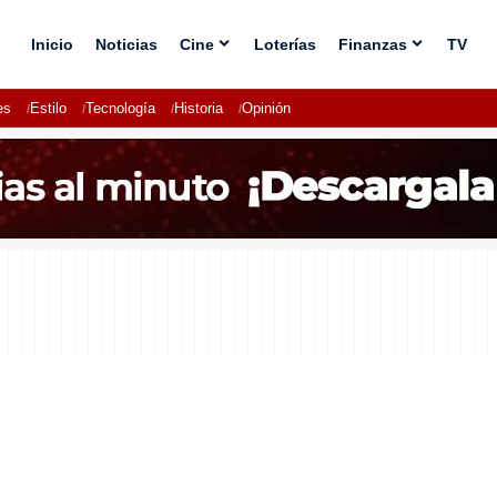
Inicio
Noticias
Cine
Loterías
Finanzas
TV
es
Estilo
Tecnología
Historia
Opinión