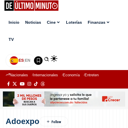
Inicio
Noticias
Cine
Loterías
Finanzas
TV
ES
|
EN
Nacionales
Internacionales
Economía
Entretenimiento
Deport
Adoexpo