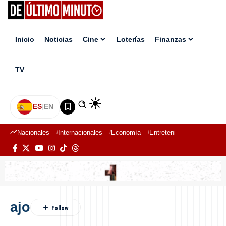
Inicio
Noticias
Cine
Loterías
Finanzas
TV
ES
|
EN
Nacionales
Internacionales
Economía
Entretenimiento
Deport
ajo