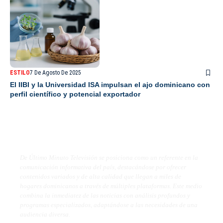
ESTILO
7 De Agosto De 2025
El IIBI y la Universidad ISA impulsan el ajo dominicano con
perfil científico y potencial exportador
De Último Minuto TV
De Último Minuto Televisión se posiciona como un referente en la
comunicación informativa del país, destacándose por ofrecer
contenidos variados y de alta calidad que llegan a miles de
hogares dominicanos a través de múltiples plataformas. Este medio
combina la inmediatez de las noticias con análisis profundos y
programas especializados, adaptándose a las necesidades de una
audiencia diversa.