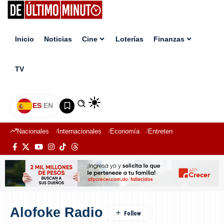
Inicio
Noticias
Cine
Loterías
Finanzas
TV
ES
|
EN
Nacionales
Internacionales
Economía
Entretenimiento
Deport
Alofoke Radio