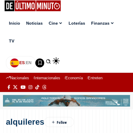
Inicio
Noticias
Cine
Loterías
Finanzas
TV
ES
|
EN
Nacionales
Internacionales
Economía
Entretenimiento
Deport
alquileres