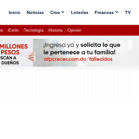
Inicio
Noticias
Cine
Loterías
Finanzas
TV
es
Estilo
Tecnología
Historia
Opinión