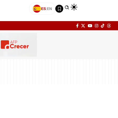
ES
|
EN