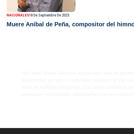
NACIONALES
18 De Septiembre De 2023
Muere Aníbal de Peña, compositor del himno
De Último Minuto TV
De Último Minuto Televisión se posiciona como un referent
destacándose por ofrecer contenidos variados y de alta ca
través de múltiples plataformas. Este medio combina la inme
programas especializados, adaptándose a las necesidades d