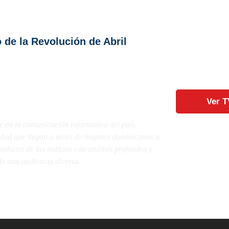
 de la Revolución de Abril
Ver T
e en la comunicación informativa del país,
lidad que llegan a miles de hogares dominicanos a
diatez de las noticias con análisis profundos y
e una audiencia diversa.