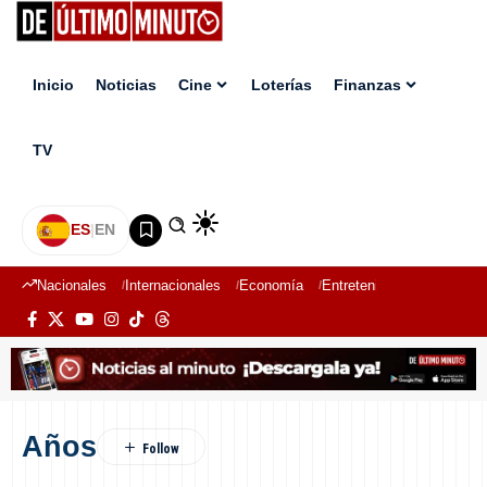
Inicio
Noticias
Cine
Loterías
Finanzas
TV
ES
|
EN
Nacionales
Internacionales
Economía
Entretenimiento
Deport
Años