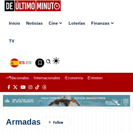
Inicio
Noticias
Cine
Loterías
Finanzas
TV
ES
|
EN
Nacionales
Internacionales
Economía
Entretenimiento
Deport
Armadas