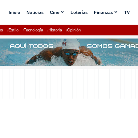
Inicio
Noticias
Cine
Loterías
Finanzas
TV
es
Estilo
Tecnología
Historia
Opinión