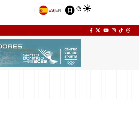
ES
|
EN