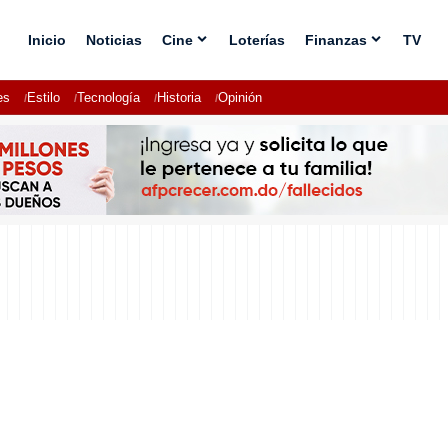
Inicio
Noticias
Cine
Loterías
Finanzas
TV
es
Estilo
Tecnología
Historia
Opinión