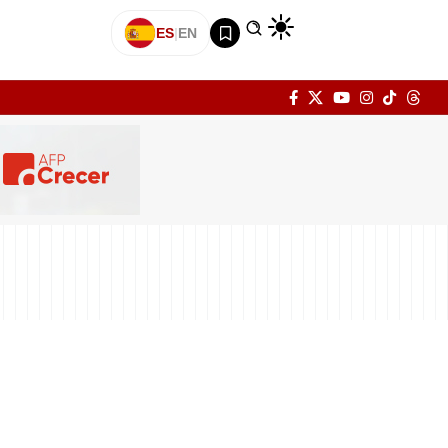
ES
|
EN