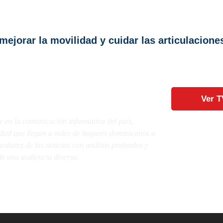
 mejorar la movilidad y cuidar las articulacione
Ver T
e en la comunicación informativa del país,
lidad que llegan a miles de hogares dominicanos a
diatez de las noticias con análisis profundos y
e una audiencia diversa.