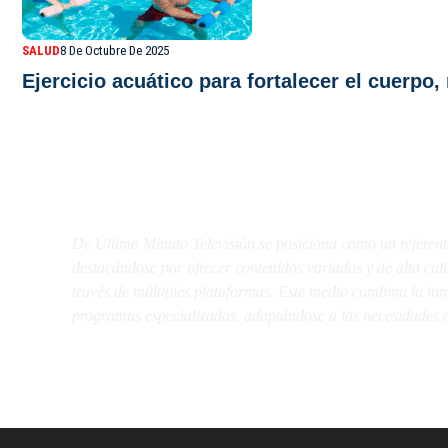
SALUD
8 De Octubre De 2025
Ejercicio acuático para fortalecer el cuerpo,
De Último Minuto TV
De Último Minuto Televisión se posiciona como un referent
destacándose por ofrecer contenidos variados y de alta ca
través de múltiples plataformas. Este medio combina la inme
programas especializados, adaptándose a las necesidades d