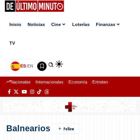
Inicio
Noticias
Cine
Loterías
Finanzas
TV
ES
|
EN
Nacionales
Internacionales
Economía
Entretenimiento
Deport
Balnearios