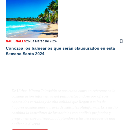
NACIONALES
26 De Marzo De 2024
Conozca los balnearios que serán clausurados en esta
Semana Santa 2024
De Último Minuto TV
De Último Minuto Televisión se posiciona como un referente en la
comunicación informativa del país, destacándose por ofrecer
contenidos variados y de alta calidad que llegan a miles de
hogares dominicanos a través de múltiples plataformas. Este medio
combina la inmediatez de las noticias con análisis profundos y
programas especializados, adaptándose a las necesidades de una
audiencia diversa.