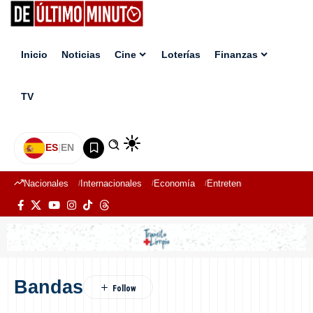
Inicio
Noticias
Cine
Loterías
Finanzas
TV
ES
|
EN
Nacionales
Internacionales
Economía
Entretenimiento
Deport
Bandas