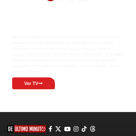
De Último Minuto TV
De Último Minuto Televisión se posiciona como un referente en la
comunicación informativa del país, destacándose por ofrecer
contenidos variados y de alta calidad que llegan a miles de
hogares dominicanos a través de múltiples plataformas. Este medio
combina la inmediatez de las noticias con análisis profundos y
programas especializados, adaptándose a las necesidades de una
audiencia diversa.
Ver TV