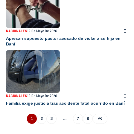
NACIONALES
19 De Mayo De 2026
Apresan supuesto pastor acusado de violar a su hija en
Baní
NACIONALES
19 De Mayo De 2026
Familia exige justicia tras accidente fatal ocurrido en Baní
1
2
3
…
7
8