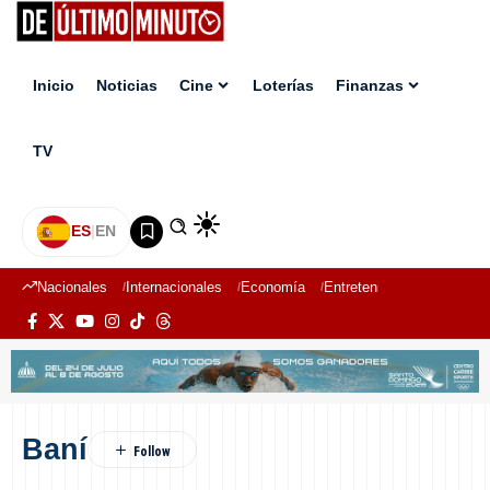
Inicio
Noticias
Cine
Loterías
Finanzas
TV
ES
|
EN
Nacionales
Internacionales
Economía
Entretenimiento
Deport
Baní