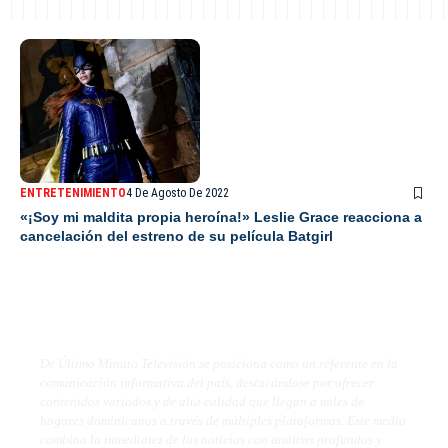
ENTRETENIMIENTO
4 De Agosto De 2022
«¡Soy mi maldita propia heroína!» Leslie Grace reacciona a
cancelación del estreno de su película Batgirl
De Último Minuto TV
De Último Minuto Televisión se posiciona como un referente en la
comunicación informativa del país, destacándose por ofrecer
contenidos variados y de alta calidad que llegan a miles de
hogares dominicanos a través de múltiples plataformas. Este medio
combina la inmediatez de las noticias con análisis profundos y