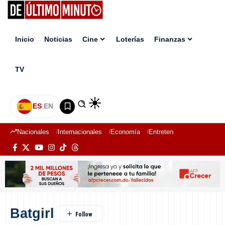
Inicio
Noticias
Cine
Loterías
Finanzas
TV
ES
|
EN
Nacionales
Internacionales
Economía
Entretenimiento
Deport
Batgirl