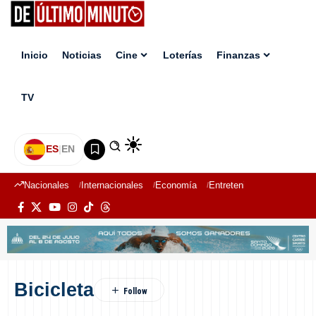
Inicio
Noticias
Cine
Loterías
Finanzas
TV
ES
|
EN
Nacionales
Internacionales
Economía
Entretenimiento
Deport
Bicicleta