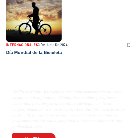
INTERNACIONALES
3 De Junio De 2024
Día Mundial de la Bicicleta
De Último Minuto TV
De Último Minuto Televisión se posiciona como un referente en la
comunicación informativa del país, destacándose por ofrecer
contenidos variados y de alta calidad que llegan a miles de
hogares dominicanos a través de múltiples plataformas. Este medio
combina la inmediatez de las noticias con análisis profundos y
programas especializados, adaptándose a las necesidades de una
audiencia diversa.