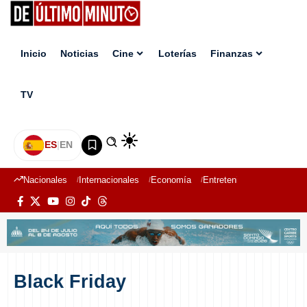
Inicio
Noticias
Cine
Loterías
Finanzas
TV
ES
|
EN
Nacionales
Internacionales
Economía
Entretenimiento
Deport
Black Friday