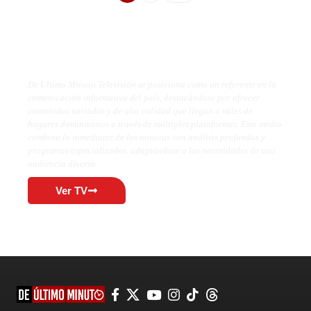
De Último Minuto TV
De Último Minuto Televisión se posiciona como un referente en la
comunicación informativa del país, destacándose por ofrecer
contenidos variados y de alta calidad que llegan a miles de
hogares dominicanos a través de múltiples plataformas. Este medio
combina la inmediatez de las noticias con análisis profundos y
programas especializados, adaptándose a las necesidades de una
audiencia diversa.
Ver TV