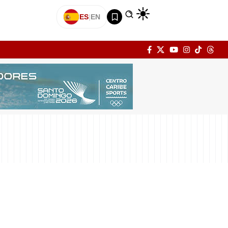
ES
|
EN