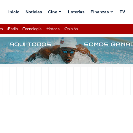
Inicio
Noticias
Cine
Loterías
Finanzas
TV
es
Estilo
Tecnología
Historia
Opinión