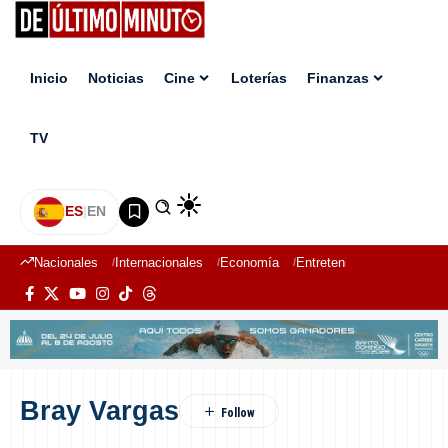
Inicio
Noticias
Cine
Loterías
Finanzas
TV
ES
|
EN
Nacionales
Internacionales
Economía
Entretenimiento
Deport
Bray Vargas