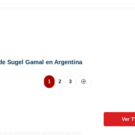
” de Sugel Gamal en Argentina
1
2
3
Ver T
e en la comunicación informativa del país,