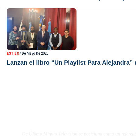
ESTILO
7 De Mayo De 2025
Lanzan el libro “Un Playlist Para Alejandra
De Último Minuto TV
De Último Minuto Televisión se posiciona como un referent