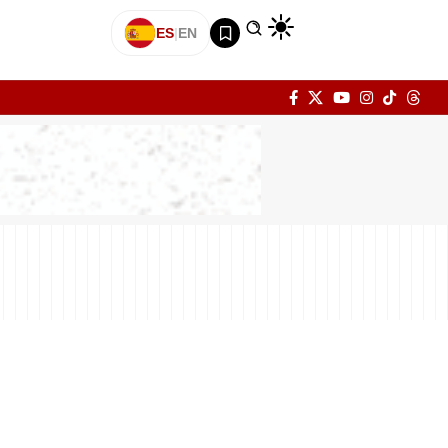
ES
|
EN