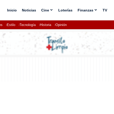
Inicio
Noticias
Cine
Loterías
Finanzas
TV
es
Estilo
Tecnología
Historia
Opinión