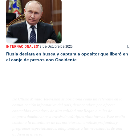
INTERNACIONALES
13 De Octubre De 2025
Rusia declara en busca y captura a opositor que liberó en
el canje de presos con Occidente
De Último Minuto TV
De Último Minuto Televisión se posiciona como un referente en la
comunicación informativa del país, destacándose por ofrecer
contenidos variados y de alta calidad que llegan a miles de
hogares dominicanos a través de múltiples plataformas. Este medio
combina la inmediatez de las noticias con análisis profundos y
programas especializados, adaptándose a las necesidades de una
audiencia diversa.