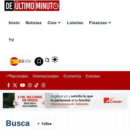
Inicio
Noticias
Cine
Loterías
Finanzas
TV
ES
|
EN
Nacionales
Internacionales
Economía
Entretenimiento
Deport
Busca