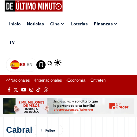
Inicio
Noticias
Cine
Loterías
Finanzas
TV
ES
|
EN
Nacionales
Internacionales
Economía
Entretenimiento
Deport
Cabral