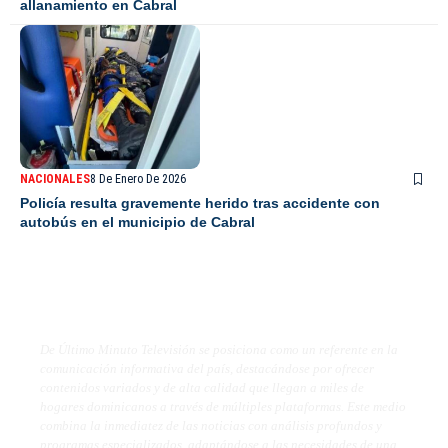
allanamiento en Cabral
NACIONALES
8 De Enero De 2026
Policía resulta gravemente herido tras accidente con
autobús en el municipio de Cabral
De Último Minuto TV
De Último Minuto Televisión se posiciona como un referente en la
comunicación informativa del país, destacándose por ofrecer
contenidos variados y de alta calidad que llegan a miles de
hogares dominicanos a través de múltiples plataformas. Este medio
combina la inmediatez de las noticias con análisis profundos y
programas especializados, adaptándose a las necesidades de una