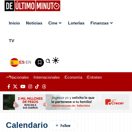
Inicio
Noticias
Cine
Loterías
Finanzas
TV
ES
|
EN
Nacionales
Internacionales
Economía
Entretenimiento
Deport
Calendario