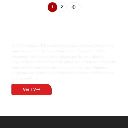
1
2
De Último Minuto TV
De Último Minuto Televisión se posiciona como un referente en la
comunicación informativa del país, destacándose por ofrecer
contenidos variados y de alta calidad que llegan a miles de
hogares dominicanos a través de múltiples plataformas. Este medio
combina la inmediatez de las noticias con análisis profundos y
programas especializados, adaptándose a las necesidades de una
audiencia diversa.
Ver TV