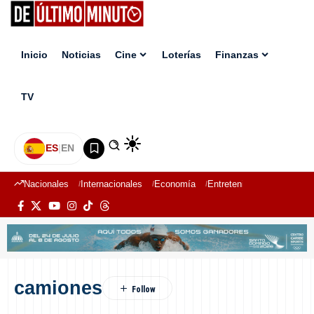
Inicio
Noticias
Cine
Loterías
Finanzas
TV
ES
|
EN
Nacionales
Internacionales
Economía
Entretenimiento
Deport
camiones