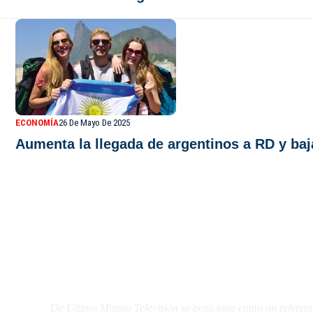
ECONOMÍA
26 De Mayo De 2025
Aumenta la llegada de argentinos a RD y ba
De Último Minuto TV
De Último Minuto Televisión se posiciona como un referent