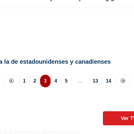
ja la de estadounidenses y canadienses
1
2
3
4
5
…
13
14
Ver T
e en la comunicación informativa del país,