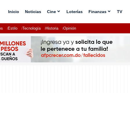
Inicio
Noticias
Cine
Loterías
Finanzas
TV
es
Estilo
Tecnología
Historia
Opinión