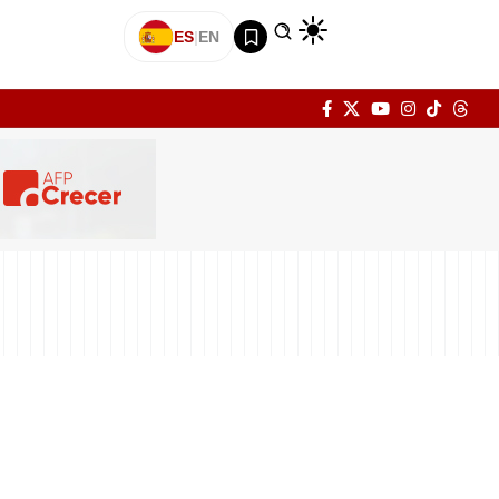
ES
|
EN