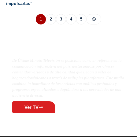
impulsarlas”
1
2
3
4
5
De Último Minuto TV
De Último Minuto Televisión se posiciona como un referente en la
comunicación informativa del país, destacándose por ofrecer
contenidos variados y de alta calidad que llegan a miles de
hogares dominicanos a través de múltiples plataformas. Este medio
combina la inmediatez de las noticias con análisis profundos y
programas especializados, adaptándose a las necesidades de una
audiencia diversa.
Ver TV