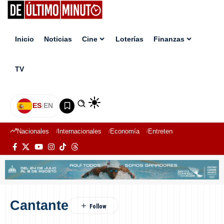
Inicio
Noticias
Cine
Loterías
Finanzas
TV
ES
|
EN
Nacionales
Internacionales
Economía
Entretenimiento
Deport
Cantante