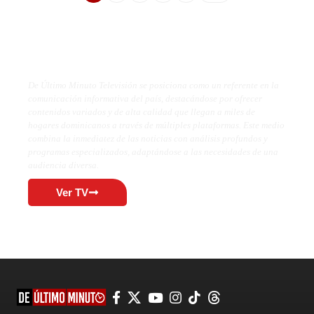
De Último Minuto TV
De Último Minuto Televisión se posiciona como un referente en la
comunicación informativa del país, destacándose por ofrecer
contenidos variados y de alta calidad que llegan a miles de
hogares dominicanos a través de múltiples plataformas. Este medio
combina la inmediatez de las noticias con análisis profundos y
programas especializados, adaptándose a las necesidades de una
audiencia diversa.
Ver TV