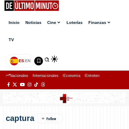
Inicio
Noticias
Cine
Loterías
Finanzas
TV
ES
|
EN
Nacionales
Internacionales
Economía
Entretenimiento
Deport
captura