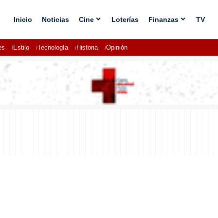
Inicio
Noticias
Cine
Loterías
Finanzas
TV
es
Estilo
Tecnología
Historia
Opinión