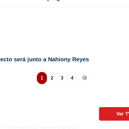
ecto será junto a Nahiony Reyes
1
2
3
4
Ver T
e en la comunicación informativa del país,