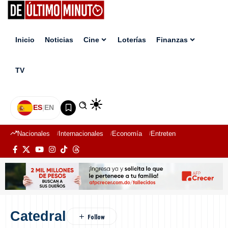
Inicio
Noticias
Cine
Loterías
Finanzas
TV
ES
|
EN
Nacionales
Internacionales
Economía
Entretenimiento
Deport
Catedral