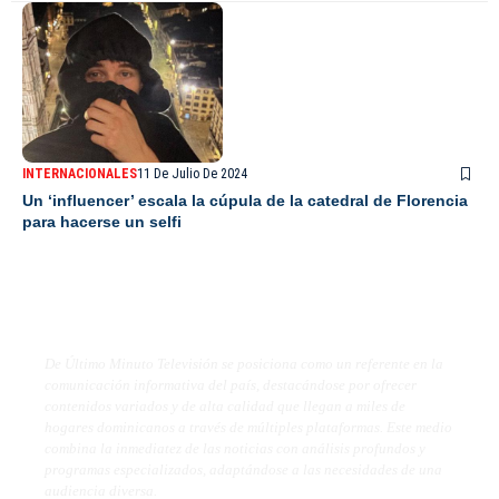
INTERNACIONALES
11 De Julio De 2024
Un ‘influencer’ escala la cúpula de la catedral de Florencia
para hacerse un selfi
De Último Minuto TV
De Último Minuto Televisión se posiciona como un referente en la
comunicación informativa del país, destacándose por ofrecer
contenidos variados y de alta calidad que llegan a miles de
hogares dominicanos a través de múltiples plataformas. Este medio
combina la inmediatez de las noticias con análisis profundos y
programas especializados, adaptándose a las necesidades de una
audiencia diversa.