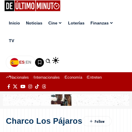
Inicio
Noticias
Cine
Loterías
Finanzas
TV
ES
|
EN
Nacionales
Internacionales
Economía
Entretenimiento
Deport
Charco Los Pájaros