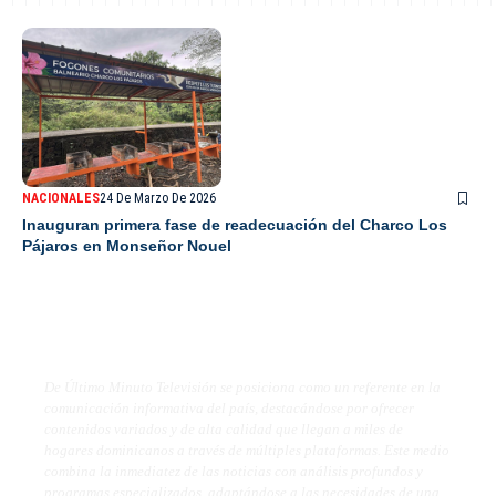
NACIONALES
24 De Marzo De 2026
Inauguran primera fase de readecuación del Charco Los
Pájaros en Monseñor Nouel
De Último Minuto TV
De Último Minuto Televisión se posiciona como un referente en la
comunicación informativa del país, destacándose por ofrecer
contenidos variados y de alta calidad que llegan a miles de
hogares dominicanos a través de múltiples plataformas. Este medio
combina la inmediatez de las noticias con análisis profundos y
programas especializados, adaptándose a las necesidades de una