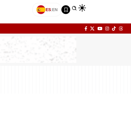
ES
|
EN