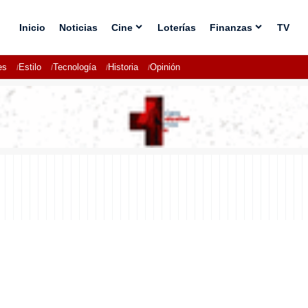
Inicio
Noticias
Cine
Loterías
Finanzas
TV
es
Estilo
Tecnología
Historia
Opinión