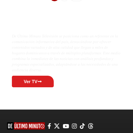
De Último Minuto TV
De Último Minuto Televisión se posiciona como un referente en la
comunicación informativa del país, destacándose por ofrecer
contenidos variados y de alta calidad que llegan a miles de
hogares dominicanos a través de múltiples plataformas. Este medio
combina la inmediatez de las noticias con análisis profundos y
programas especializados, adaptándose a las necesidades de una
audiencia diversa.
Ver TV