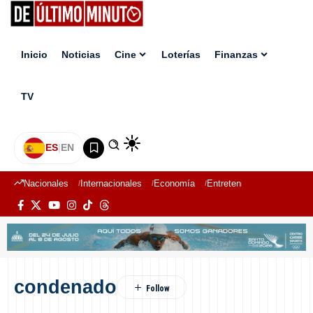
Inicio
Noticias
Cine
Loterías
Finanzas
TV
ES
|
EN
Nacionales
Internacionales
Economía
Entretenimiento
Deport
condenado