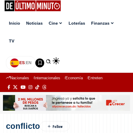
Inicio
Noticias
Cine
Loterías
Finanzas
TV
ES
|
EN
Nacionales
Internacionales
Economía
Entretenimiento
Deport
conflicto