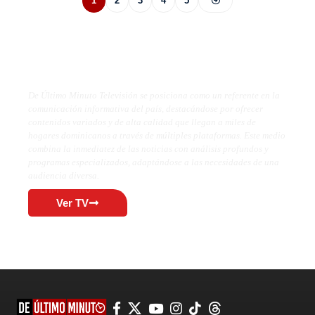
1
2
3
4
5
De Último Minuto TV
De Último Minuto Televisión se posiciona como un referente en la
comunicación informativa del país, destacándose por ofrecer
contenidos variados y de alta calidad que llegan a miles de
hogares dominicanos a través de múltiples plataformas. Este medio
combina la inmediatez de las noticias con análisis profundos y
programas especializados, adaptándose a las necesidades de una
audiencia diversa.
Ver TV