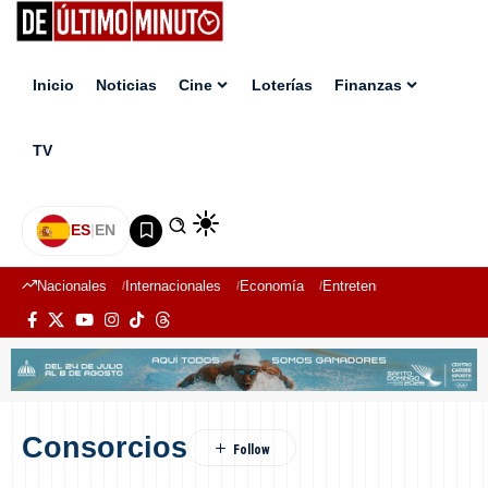
Inicio
Noticias
Cine
Loterías
Finanzas
TV
ES
|
EN
Nacionales
Internacionales
Economía
Entretenimiento
Deport
Consorcios