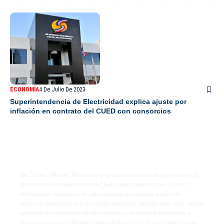
ECONOMÍA
4 De Julio De 2023
Superintendencia de Electricidad explica ajuste por
inflación en contrato del CUED con consorcios
De Último Minuto TV
De Último Minuto Televisión se posiciona como un referente en la
comunicación informativa del país, destacándose por ofrecer
contenidos variados y de alta calidad que llegan a miles de
hogares dominicanos a través de múltiples plataformas. Este medio
combina la inmediatez de las noticias con análisis profundos y
programas especializados, adaptándose a las necesidades de una