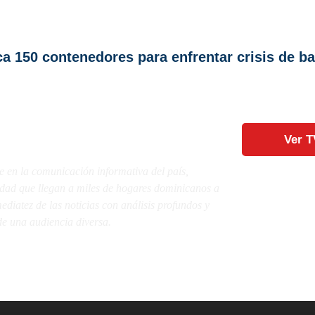
 150 contenedores para enfrentar crisis de b
Ver T
e en la comunicación informativa del país,
lidad que llegan a miles de hogares dominicanos a
diatez de las noticias con análisis profundos y
e una audiencia diversa.