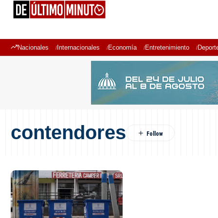
Nacionales
Internacionales
Economía
Entretenimiento
Deport
contendores