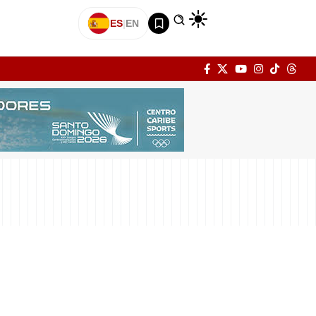
ES
|
EN