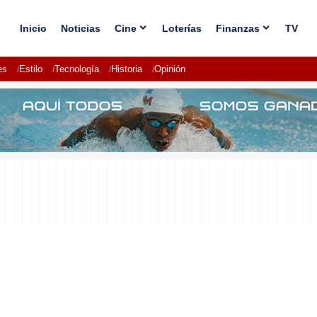
Inicio
Noticias
Cine
Loterías
Finanzas
TV
es
Estilo
Tecnología
Historia
Opinión