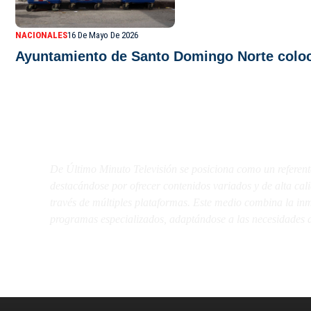
NACIONALES
16 De Mayo De 2026
Ayuntamiento de Santo Domingo Norte coloca
De Último Minuto TV
De Último Minuto Televisión se posiciona como un referent
destacándose por ofrecer contenidos variados y de alta ca
través de múltiples plataformas. Este medio combina la inme
programas especializados, adaptándose a las necesidades d