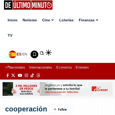
Inicio
Noticias
Cine
Loterías
Finanzas
TV
ES
|
EN
Nacionales
Internacionales
Economía
Entretenimiento
Deport
cooperación