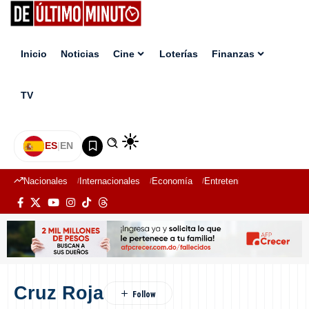
Inicio
Noticias
Cine
Loterías
Finanzas
TV
ES
|
EN
Nacionales
Internacionales
Economía
Entretenimiento
Deport
Cruz Roja