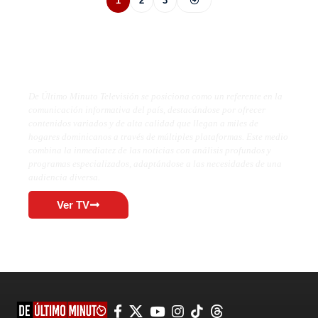
1
2
3
De Último Minuto TV
De Último Minuto Televisión se posiciona como un referente en la
comunicación informativa del país, destacándose por ofrecer
contenidos variados y de alta calidad que llegan a miles de
hogares dominicanos a través de múltiples plataformas. Este medio
combina la inmediatez de las noticias con análisis profundos y
programas especializados, adaptándose a las necesidades de una
audiencia diversa.
Ver TV