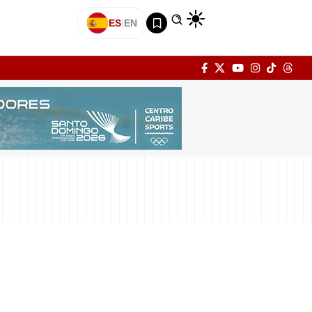
ES
|
EN