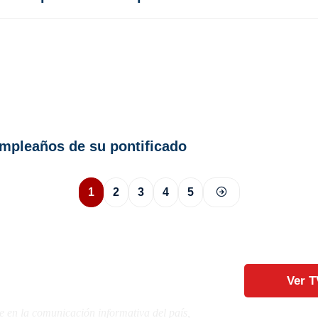
umpleaños de su pontificado
1
2
3
4
5
Ver T
e en la comunicación informativa del país,