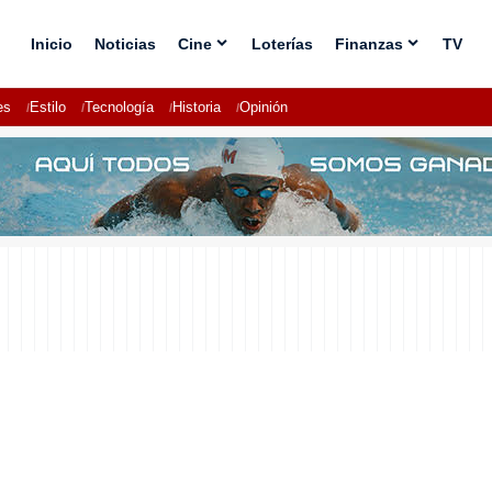
Inicio
Noticias
Cine
Loterías
Finanzas
TV
es
Estilo
Tecnología
Historia
Opinión