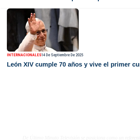
INTERNACIONALES
14 De Septiembre De 2025
León XIV cumple 70 años y vive el primer c
De Último Minuto TV
De Último Minuto Televisión se posiciona como un referent