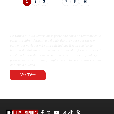
1
2
3
…
7
8
De Último Minuto TV
De Último Minuto Televisión se posiciona como un referente en la
comunicación informativa del país, destacándose por ofrecer
contenidos variados y de alta calidad que llegan a miles de
hogares dominicanos a través de múltiples plataformas. Este medio
combina la inmediatez de las noticias con análisis profundos y
programas especializados, adaptándose a las necesidades de una
audiencia diversa.
Ver TV