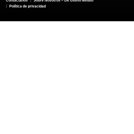
Contáctanos
Sobre Nosotros – De Último Minuto
Política de privacidad