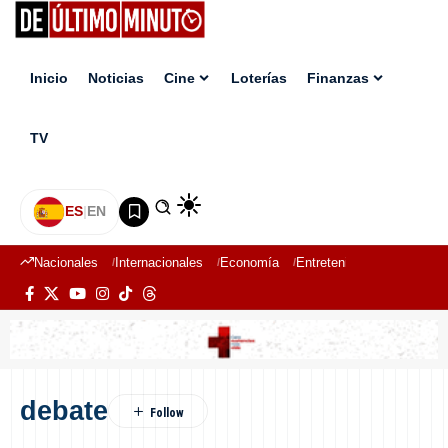
Inicio
Noticias
Cine
Loterías
Finanzas
TV
ES
|
EN
Nacionales
Internacionales
Economía
Entretenimiento
Deport
debate