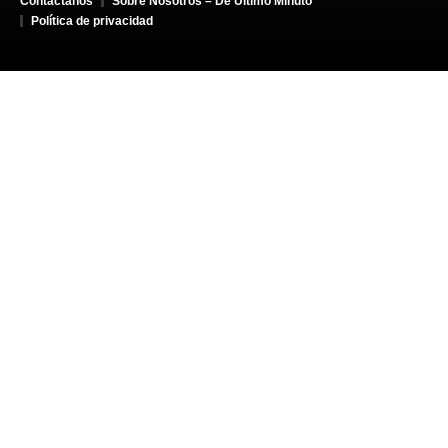
Contáctanos
Sobre Nosotros – De Último Minuto
Política de privacidad