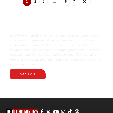
1
2
3
…
6
7
De Último Minuto TV
De Último Minuto Televisión se posiciona como un referente en la
comunicación informativa del país, destacándose por ofrecer
contenidos variados y de alta calidad que llegan a miles de
hogares dominicanos a través de múltiples plataformas. Este medio
combina la inmediatez de las noticias con análisis profundos y
programas especializados, adaptándose a las necesidades de una
audiencia diversa.
Ver TV