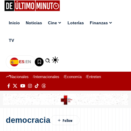
Inicio
Noticias
Cine
Loterías
Finanzas
TV
ES
|
EN
Nacionales
Internacionales
Economía
Entretenimiento
Deport
democracia