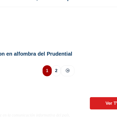
on en alfombra del Prudential
1
2
Ver T
e en la comunicación informativa del país,