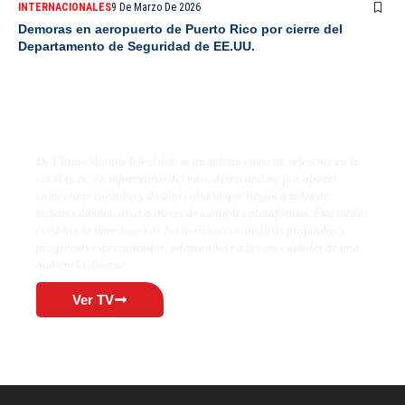
INTERNACIONALES
9 De Marzo De 2026
Demoras en aeropuerto de Puerto Rico por cierre del
Departamento de Seguridad de EE.UU.
De Último Minuto TV
De Último Minuto Televisión se posiciona como un referente en la
comunicación informativa del país, destacándose por ofrecer
contenidos variados y de alta calidad que llegan a miles de
hogares dominicanos a través de múltiples plataformas. Este medio
combina la inmediatez de las noticias con análisis profundos y
programas especializados, adaptándose a las necesidades de una
audiencia diversa.
Ver TV