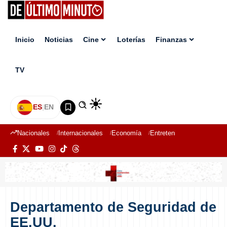
Inicio
Noticias
Cine
Loterías
Finanzas
TV
ES
|
EN
Nacionales
Internacionales
Economía
Entretenimiento
Deport
Departamento de Seguridad de
EE.UU.