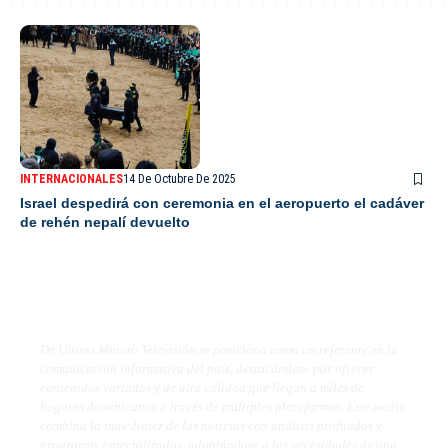
INTERNACIONALES
14 De Octubre De 2025
Israel despedirá con ceremonia en el aeropuerto el cadáver
de rehén nepalí devuelto
De Último Minuto TV
De Último Minuto Televisión se posiciona como un referente en la
comunicación informativa del país, destacándose por ofrecer
contenidos variados y de alta calidad que llegan a miles de
hogares dominicanos a través de múltiples plataformas. Este medio
combina la inmediatez de las noticias con análisis profundos y
programas especializados, adaptándose a las necesidades de una