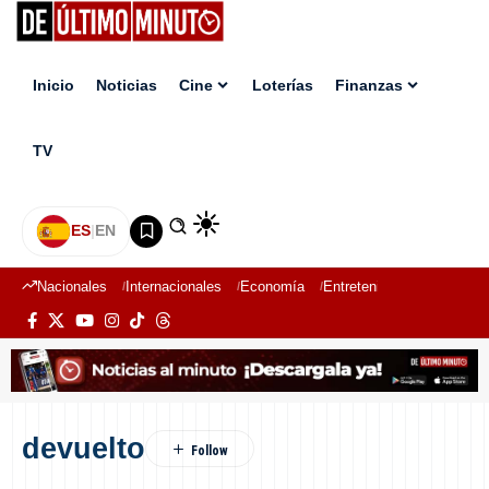
Inicio
Noticias
Cine
Loterías
Finanzas
TV
ES
|
EN
Nacionales
Internacionales
Economía
Entretenimiento
Deport
devuelto