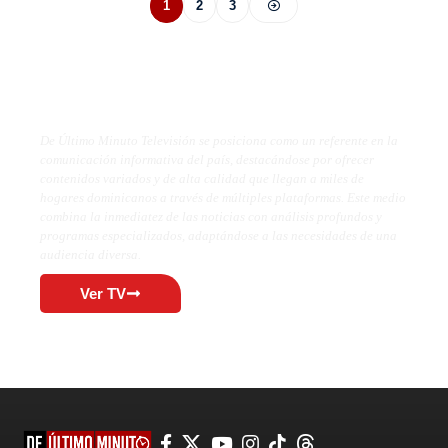
1
2
3
De Último Minuto TV
De Último Minuto Televisión se posiciona como un referente en la
comunicación informativa del país, destacándose por ofrecer
contenidos variados y de alta calidad que llegan a miles de
hogares dominicanos a través de múltiples plataformas. Este medio
combina la inmediatez de las noticias con análisis profundos y
programas especializados, adaptándose a las necesidades de una
audiencia diversa.
Ver TV