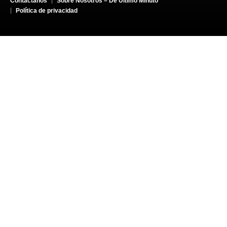
Contáctanos
Sobre Nosotros – De Último Minuto
Política de privacidad