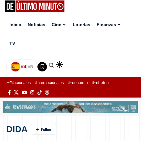
Inicio
Noticias
Cine
Loterías
Finanzas
TV
ES
|
EN
Nacionales
Internacionales
Economía
Entretenimiento
Deport
DIDA